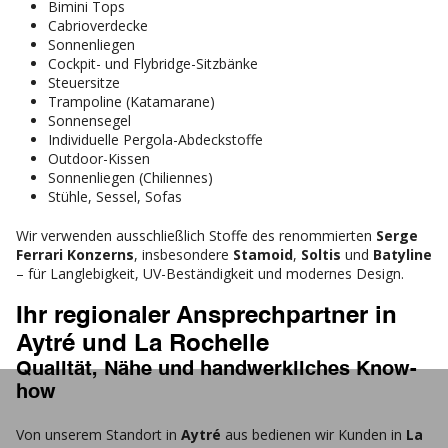
Bimini Tops
Cabrioverdecke
Sonnenliegen
Cockpit- und Flybridge-Sitzbänke
Steuersitze
Trampoline (Katamarane)
Sonnensegel
Individuelle Pergola-Abdeckstoffe
Outdoor-Kissen
Sonnenliegen (Chiliennes)
Stühle, Sessel, Sofas
Wir verwenden ausschließlich Stoffe des renommierten
Serge
Ferrari Konzerns
, insbesondere
Stamoid
,
Soltis
und
Batyline
– für Langlebigkeit, UV-Beständigkeit und modernes Design.
Ihr regionaler Ansprechpartner in
Aytré und La Rochelle
Qualität, Nähe und handwerkliches Know-
how
Von unserem Standort in
Aytré
aus bedienen wir Kunden in
La