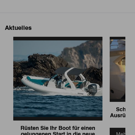
Aktuelles
Schütze
Ausrüstun
Rüsten Sie Ihr Boot für einen
Mehr In
gelungenen Start in die neue