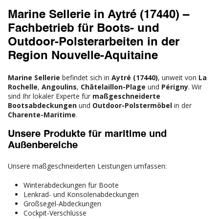
Marine Sellerie in Aytré (17440) –
Fachbetrieb für Boots- und
Outdoor-Polsterarbeiten in der
Region Nouvelle-Aquitaine
Marine Sellerie
befindet sich in
Aytré (17440)
, unweit von
La
Rochelle
,
Angoulins
,
Châtelaillon-Plage
und
Périgny
. Wir
sind Ihr lokaler Experte für
maßgeschneiderte
Bootsabdeckungen
und
Outdoor-Polstermöbel
in der
Charente-Maritime
.
Unsere Produkte für maritime und
Außenbereiche
Unsere maßgeschneiderten Leistungen umfassen:
Winterabdeckungen für Boote
Lenkrad- und Konsolenabdeckungen
Großsegel-Abdeckungen
Cockpit-Verschlüsse