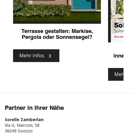
Terrasse gestalten: Markise,
Pergola oder Sonnensegel?
Ne
Mehr Infos
innenl
Mehr In
Partner in Ihrer Nähe
Sorelle Zamberlan
Via G. Marconi, 58
36049 Sovizzo