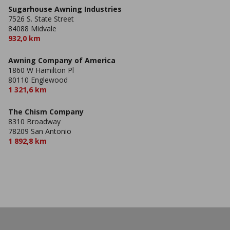
Sugarhouse Awning Industries
7526 S. State Street
84088 Midvale
932,0 km
Awning Company of America
1860 W Hamilton Pl
80110 Englewood
1 321,6 km
The Chism Company
8310 Broadway
78209 San Antonio
1 892,8 km