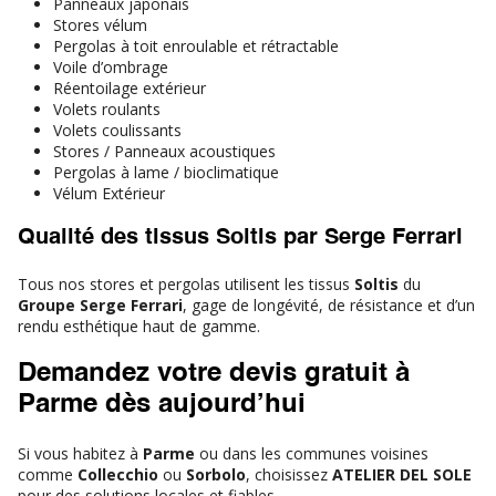
Panneaux japonais
Stores vélum
Pergolas à toit enroulable et rétractable
Voile d’ombrage
Réentoilage extérieur
Volets roulants
Volets coulissants
Stores / Panneaux acoustiques
Pergolas à lame / bioclimatique
Vélum Extérieur
Qualité des tissus Soltis par Serge Ferrari
Tous nos stores et pergolas utilisent les tissus
Soltis
du
Groupe Serge Ferrari
, gage de longévité, de résistance et d’un
rendu esthétique haut de gamme.
Demandez votre devis gratuit à
Parme dès aujourd’hui
Si vous habitez à
Parme
ou dans les communes voisines
comme
Collecchio
ou
Sorbolo
, choisissez
ATELIER DEL SOLE
pour des solutions locales et fiables.