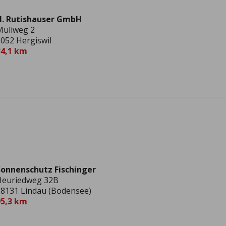
H. Rutishauser GmbH
Müliweg 2
052 Hergiswil
34,1 km
Sonnenschutz Fischinger
Heuriedweg 32B
8131 Lindau (Bodensee)
95,3 km