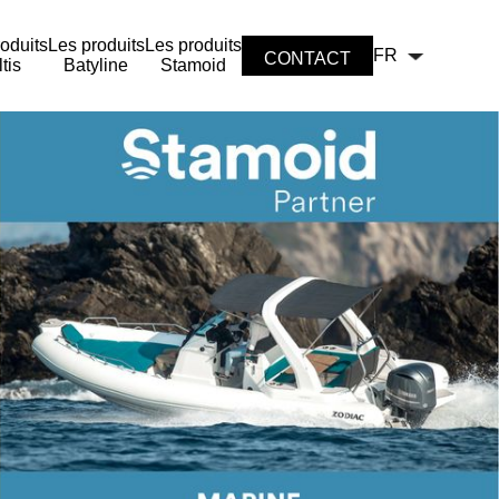
oduits
Les produits
Les produits
FR
CONTACT
tis
Batyline
Stamoid