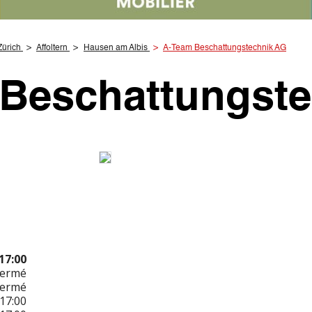
Zürich
Affoltern
Hausen am Albis
A-Team Beschattungstechnik AG
Beschattungst
17:00
Fermé
Fermé
17:00