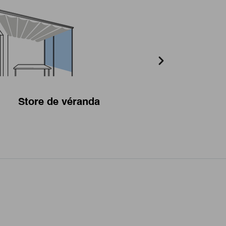
Store de véranda
Store à