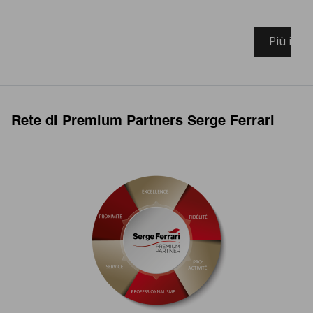
Più info
Rete di Premium Partners Serge Ferrari