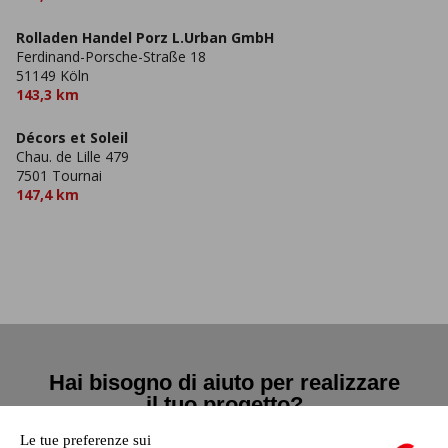
Rolladen Handel Porz L.Urban GmbH
Ferdinand-Porsche-Straße 18
51149 Köln
143,3 km
Décors et Soleil
Chau. de Lille 479
7501 Tournai
147,4 km
Hai bisogno di aiuto per realizzare
il tuo progetto?