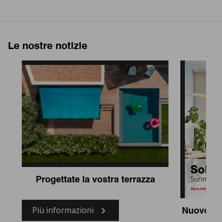
Le nostre notizie
Progettate la vostra terrazza
Più informazioni
Nuovo te
so