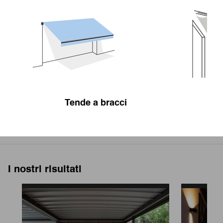
Tende a bracci
T
I nostri risultati