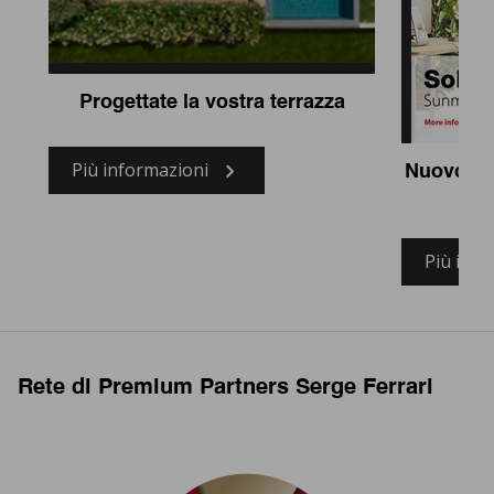
Progettate la vostra terrazza
Più informazioni
Nuovo te
so
Più info
Rete di Premium Partners Serge Ferrari