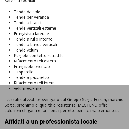
Servizi disponibili:
Tende da sole
Tende per veranda
Tende a bracci
Tende verticali esterne
Frangivista laterale
Tende a rullo interne
Tende a bande verticali
Tende velum
Pergole con tetto retrattile
Rifacimento teli esterni
Frangisole orientabili
Tapparelle
Tende a pacchetto
Rifacimento teli interni
Velum esterno
I tessuti utilizzati provengono dal Gruppo Serge Ferrari, marchio
Soltis, sinonimo di qualità e resistenza. MECTEND offre
soluzioni eleganti e funzionali perfette per il clima piemontese.
Affidati a un professionista locale