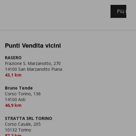
Più info
Punti Vendita vicini
RASERO
Frazione S. Marzanotto, 270
14100 San Marzanotto Piana
43,1 km
Bruno Tende
Corso Torino, 136
14100 Asti
46,9 km
STRATTA SRL TORINO
Corso Casale, 205
10132 Torino
87,2 km