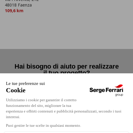
48018 Faenza
109,6 km
Hai bisogno di aiuto per realizzare
il tuo progetto?
Contattaci
Contattaci