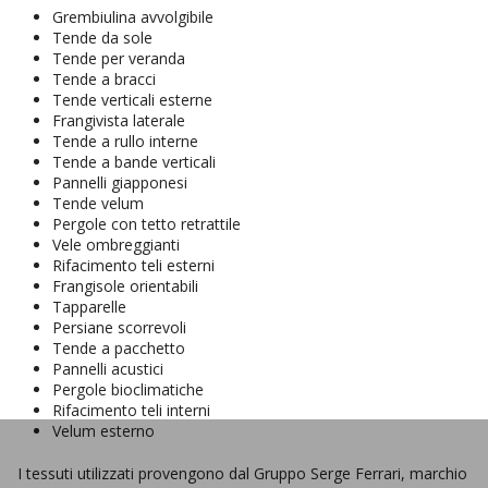
Grembiulina avvolgibile
Tende da sole
Tende per veranda
Tende a bracci
Tende verticali esterne
Frangivista laterale
Tende a rullo interne
Tende a bande verticali
Pannelli giapponesi
Tende velum
Pergole con tetto retrattile
Vele ombreggianti
Rifacimento teli esterni
Frangisole orientabili
Tapparelle
Persiane scorrevoli
Tende a pacchetto
Pannelli acustici
Pergole bioclimatiche
Rifacimento teli interni
Velum esterno
I tessuti utilizzati provengono dal Gruppo Serge Ferrari, marchio