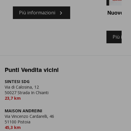
Più informazioni
Nuovo te
so
Più info
Punti Vendita vicini
SINTESI SDG
Via di Calosina, 12
50027 Strada In Chianti
23,7 km
MAISON ANDREINI
Via Vincenzo Cardarelli, 46
51100 Pistoia
45,3 km