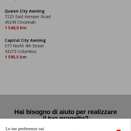
Queen City Awning
7225 East Kemper Road
45249 Cincinnati
1 546,0 km
Capital City Awning
577 North 4th Street
43215 Columbus
1 595,5 km
Hai bisogno di aiuto per realizzare
il tuo progetto?