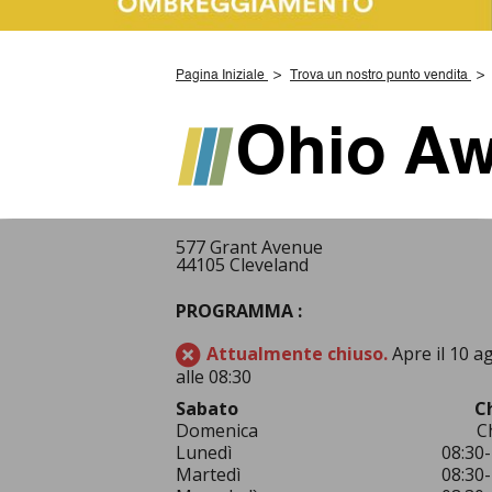
Pagina Iniziale
Trova un nostro punto vendita
Ohio A
577 Grant Avenue
44105 Cleveland
PROGRAMMA :
Attualmente chiuso.
Apre il 10 a
alle 08:30
Sabato
C
Domenica
C
Lunedì
08:30-
Martedì
08:30-