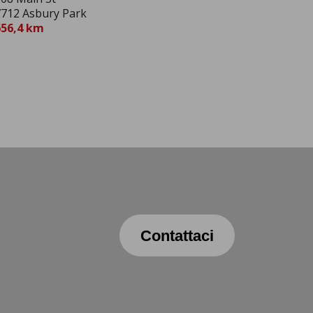
712 Asbury Park
656,4 km
Contattaci