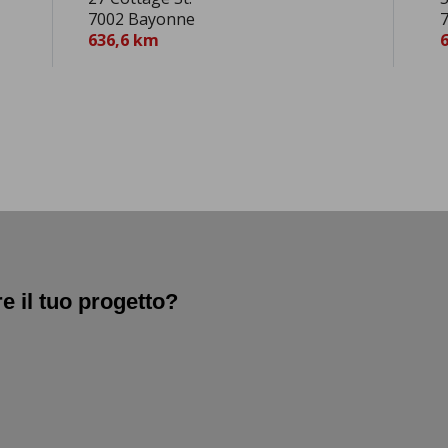
7002 Bayonne
7
636,6 km
re il tuo progetto?