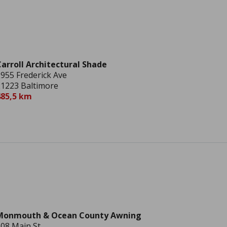
arroll Architectural Shade
955 Frederick Ave
1223 Baltimore
485,5 km
Monmouth & Ocean County Awning
08 Main St