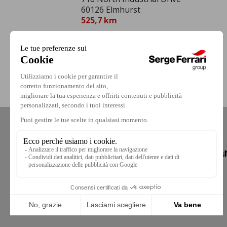
60126 Elmhurst
525,7 km
Hai bisogno di aiuto per realizza
Contattaci