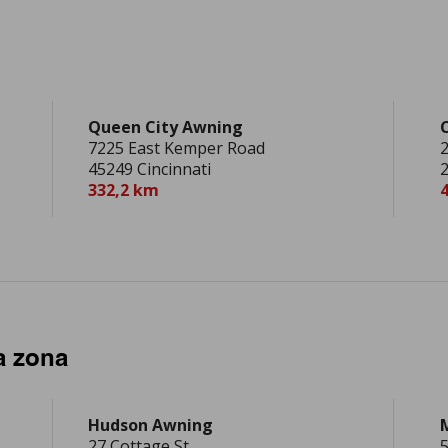
Queen City Awning
C
7225 East Kemper Road
2
45249 Cincinnati
2
332,2 km
a zona
Hudson Awning
27 Cottage St.
5