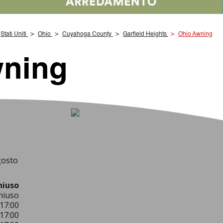
Stati Uniti
Ohio
Cuyahoga County
Garfield Heights
Ohio Awning
wning
gosto
hiuso
hiuso
17:00
17:00