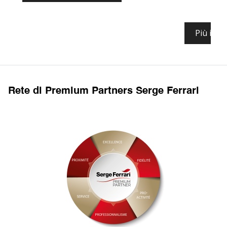
so
Più info
Rete di Premium Partners Serge Ferrari