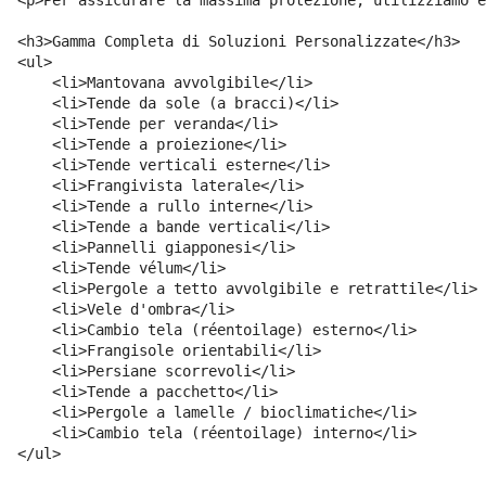
<h3>Gamma Completa di Soluzioni Personalizzate</h3>

<ul>

    <li>Mantovana avvolgibile</li>

    <li>Tende da sole (a bracci)</li>

    <li>Tende per veranda</li>

    <li>Tende a proiezione</li>

    <li>Tende verticali esterne</li>

    <li>Frangivista laterale</li>

    <li>Tende a rullo interne</li>

    <li>Tende a bande verticali</li>

    <li>Pannelli giapponesi</li>

    <li>Tende vélum</li>

    <li>Pergole a tetto avvolgibile e retrattile</li>

    <li>Vele d'ombra</li>

    <li>Cambio tela (réentoilage) esterno</li>

    <li>Frangisole orientabili</li>

    <li>Persiane scorrevoli</li>

    <li>Tende a pacchetto</li>

    <li>Pergole a lamelle / bioclimatiche</li>

    <li>Cambio tela (réentoilage) interno</li>

</ul>
