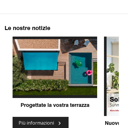
Le nostre notizie
Progettate la vostra terrazza
Più informazioni
Nuovo te