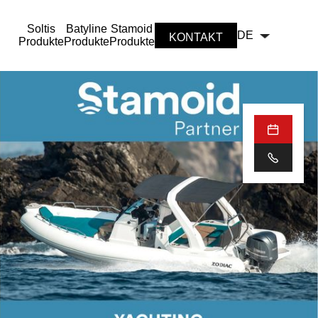
Soltis
Batyline
Stamoid
DE
KONTAKT
Produkte
Produkte
Produkte