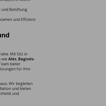
t und Belüftung
ssehen und Effizienz
und
he. Mit Sitz in
n wie
Alès
,
Bagnols-
Team bietet
ösungen für Ihre
aus: Wir begleiten
llation und bieten
sthetik und