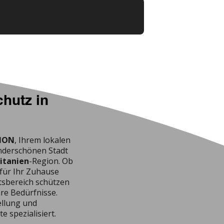
chutz in
NON
, Ihrem lokalen
nderschönen Stadt
itanien
-Region. Ob
 für Ihr Zuhause
tsbereich schützen
re Bedürfnisse.
ellung und
 spezialisiert.