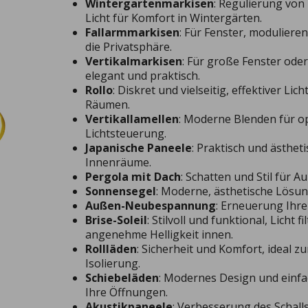
Wintergartenmarkisen
: Regulierung vo
Licht für Komfort in Wintergärten.
Fallarmmarkisen
: Für Fenster, moduliere
die Privatsphäre.
Vertikalmarkisen
: Für große Fenster oder
elegant und praktisch.
Rollo
: Diskret und vielseitig, effektiver Lich
Räumen.
Vertikallamellen
: Moderne Blenden für o
Lichtsteuerung.
Japanische Paneele
: Praktisch und ästhet
Innenräume.
Pergola mit Dach
: Schatten und Stil für 
Sonnensegel
: Moderne, ästhetische Lösun
Außen-Neubespannung
: Erneuerung Ihr
Brise-Soleil
: Stilvoll und funktional, Licht f
angenehme Helligkeit innen.
Rollläden
: Sicherheit und Komfort, ideal 
Isolierung.
Schiebeläden
: Modernes Design und einf
Ihre Öffnungen.
Akustikpaneele
: Verbesserung des Schall