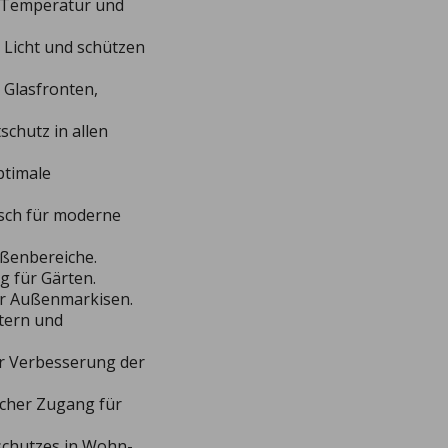
n Temperatur und
n Licht und schützen
 Glasfronten,
tschutz in allen
ptimale
isch für moderne
Außenbereiche.
g für Gärten.
er Außenmarkisen.
iltern und
zur Verbesserung der
acher Zugang für
schutzes in Wohn-