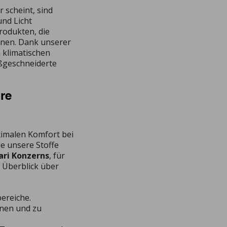
 scheint, sind
und Licht
Produkten, die
einen. Dank unserer
 klimatischen
ßgeschneiderte
hre
ximalen Komfort bei
e unsere Stoffe
ari Konzerns
, für
 Überblick über
bereiche.
ffnen und zu