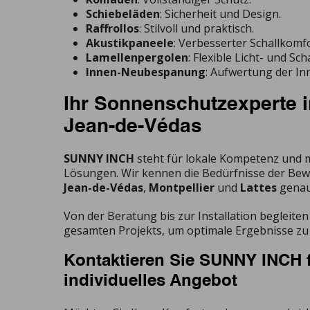
Schiebeläden
: Sicherheit und Design.
Raffrollos
: Stilvoll und praktisch.
Akustikpaneele
: Verbesserter Schallkomfo
Lamellenpergolen
: Flexible Licht- und S
Innen-Neubespanung
: Aufwertung der In
Ihr Sonnenschutzexperte i
Jean-de-Védas
SUNNY INCH
steht für lokale Kompetenz und
Lösungen. Wir kennen die Bedürfnisse der Be
Jean-de-Védas
,
Montpellier
und
Lattes
genau
Von der Beratung bis zur Installation begleiten
gesamten Projekts, um optimale Ergebnisse zu 
Kontaktieren Sie SUNNY INCH f
individuelles Angebot