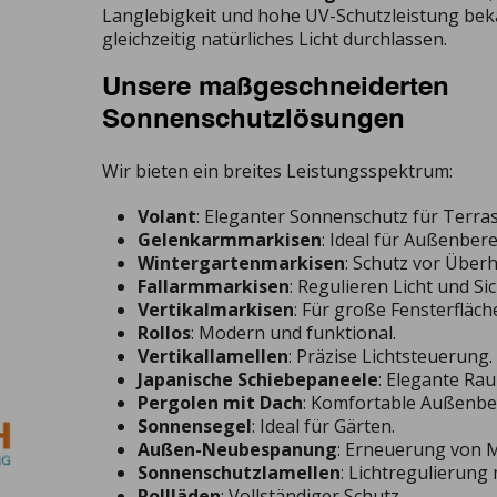
Langlebigkeit und hohe UV-Schutzleistung bek
gleichzeitig natürliches Licht durchlassen.
Unsere maßgeschneiderten
Sonnenschutzlösungen
Wir bieten ein breites Leistungsspektrum:
Volant
: Eleganter Sonnenschutz für Terra
Gelenkarmmarkisen
: Ideal für Außenbere
Wintergartenmarkisen
: Schutz vor Überh
Fallarmmarkisen
: Regulieren Licht und Si
Vertikalmarkisen
: Für große Fensterfläch
Rollos
: Modern und funktional.
Vertikallamellen
: Präzise Lichtsteuerung.
Japanische Schiebepaneele
: Elegante Ra
Pergolen mit Dach
: Komfortable Außenbe
Sonnensegel
: Ideal für Gärten.
Außen-Neubespanung
: Erneuerung von M
Sonnenschutzlamellen
: Lichtregulierung m
Rollläden
: Vollständiger Schutz.