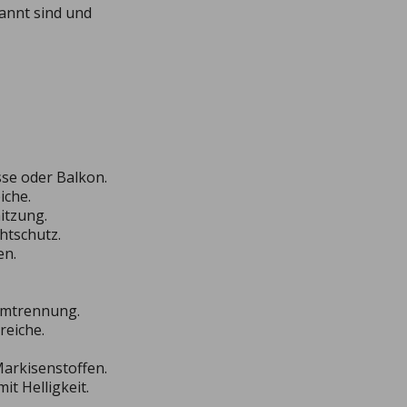
annt sind und
sse oder Balkon.
iche.
itzung.
chtschutz.
en.
umtrennung.
reiche.
arkisenstoffen.
it Helligkeit.