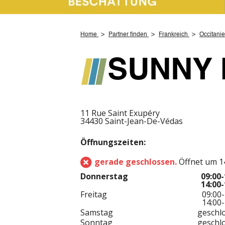
Home
Partner finden
Frankreich
Occitanie
SUNNY 
11 Rue Saint Exupéry
34430 Saint-Jean-De-Védas
Öffnungszeiten:
gerade geschlossen.
Öffnet um 1
Donnerstag
09:00-
14:00-
Freitag
09:00-
14:00-
Samstag
geschl
Sonntag
geschl