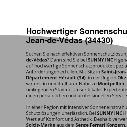
Hochwertiger Sonnenschut
Jean-de-Védas (34430)
Suchen Sie nach effektiven Sonnenschutzlösun
de-Védas
? Dann sind Sie bei
SUNNY INCH
gena
auf hochwertige Sonnenschutzprodukte spezialisi
Anforderungen erfüllen. Mit Sitz in
Saint-Jean
Département Hérault (34)
, in der Region
Okz
wir uns in unmittelbarer Nähe zu
Montpellier
,
umliegenden Städten. Unser lokales Expertent
einen persönlichen und professionellen Service
In einer Region mit intensiver Sonneneinstrah
Schutzlösungen unerlässlich. Bei
SUNNY INCH
Wert auf Komfort und Ästhetik. Deshalb verwen
Soltis-Marke
aus dem
Serge Ferrari Konzern
,