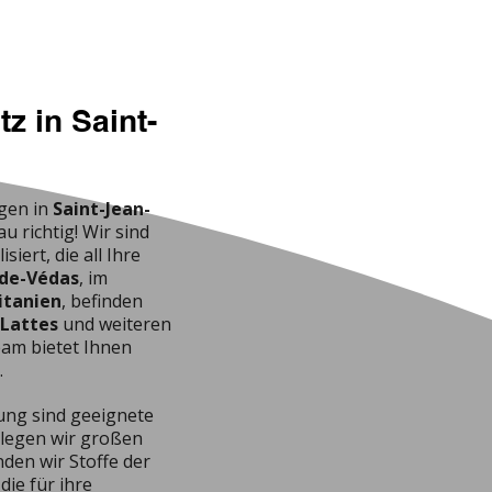
z in Saint-
gen in
Saint-Jean-
u richtig! Wir sind
ert, die all Ihre
-de-Védas
, im
itanien
, befinden
Lattes
und weiteren
eam bietet Ihnen
.
lung sind geeignete
legen wir großen
den wir Stoffe der
 die für ihre