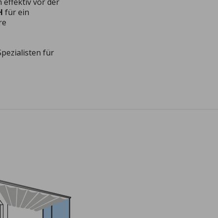
effektiv vor der
H
für ein
re
Spezialisten für