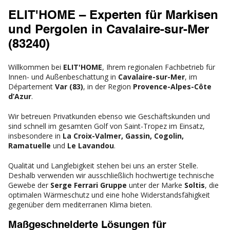
ELIT'HOME – Experten für Markisen
und Pergolen in Cavalaire-sur-Mer
(83240)
Willkommen bei
ELIT'HOME
, Ihrem regionalen Fachbetrieb für
Innen- und Außenbeschattung in
Cavalaire-sur-Mer
, im
Département
Var (83)
, in der Region
Provence-Alpes-Côte
d’Azur
.
Wir betreuen Privatkunden ebenso wie Geschäftskunden und
sind schnell im gesamten Golf von Saint-Tropez im Einsatz,
insbesondere in
La Croix-Valmer, Gassin, Cogolin,
Ramatuelle
und
Le Lavandou
.
Qualität und Langlebigkeit stehen bei uns an erster Stelle.
Deshalb verwenden wir ausschließlich hochwertige technische
Gewebe der
Serge Ferrari Gruppe
unter der Marke
Soltis
, die
optimalen Wärmeschutz und eine hohe Widerstandsfähigkeit
gegenüber dem mediterranen Klima bieten.
Maßgeschneiderte Lösungen für