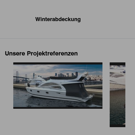
Winterabdeckung
S
Unsere Projektreferenzen