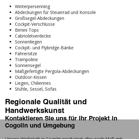
Winterpersenning
Abdeckungen für Steuerrad und Konsole
Großsegel-Abdeckungen
Cockpit-Verschlüsse
Bimini Tops
Cabrioletverdecke
Sonnenliegen
Cockpit- und Flybridge-Bänke
Fahrersitze
Trampoline
Sonnensegel
Maßgefertigte Pergola-Abdeckungen
Outdoor-Kissen
Liegen, Chiliennes
Stühle, Sessel, Sofas
Regionale Qualität und
Handwerkskunst
Kontaktieren Sie uns für Ihr Projekt in
Cogolin und Umgebung
Unsere Werkstatt in Cogolin produziert alles nach Maß mit