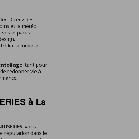
les
: Créez des
ins et la météo.
r vos espaces
design.
trôler la lumière
entoilage
, tant pour
n de redonner vie à
ormance.
RIES à La
UISERIES
, vous
e réputation dans le