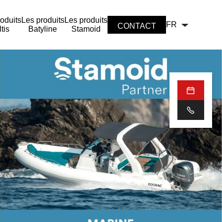
oduits
Les produits
Les produits
FR
CONTACT
tis
Batyline
Stamoid