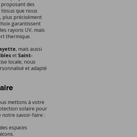
s proposant des
s tissus que nous
, plus précisément
choix garantissent
les rayons UV, mais
ort thermique.
ayette
, mais aussi
ibles
et
Saint-
ise locale, nous
rsonnalisé et adapté
aire
ous mettons à votre
tection solaire pour
notre savoir-faire :
 des espaces
lcons.