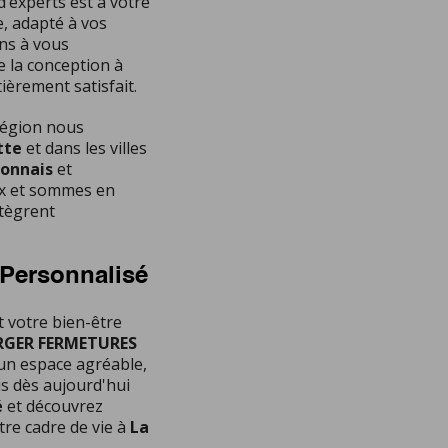
d’experts est à votre
, adapté à vos
ns à vous
 la conception à
tièrement satisfait.
 région nous
tte
et dans les villes
ionnais
et
ux et sommes en
ntègrent
 Personnalisé
t votre bien-être
RGER FERMETURES
 un espace agréable,
us dès aujourd'hui
é
et découvrez
re cadre de vie à
La