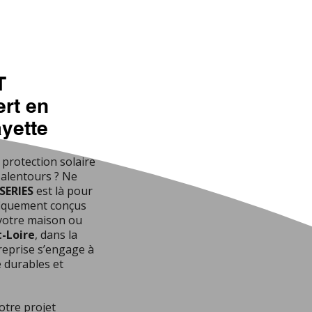
T
rt en
ayette
 protection solaire
 alentours ? Ne
SERIES
est là pour
ifiquement conçus
 votre maison ou
-Loire
, dans la
reprise s’engage à
e durables et
otre projet