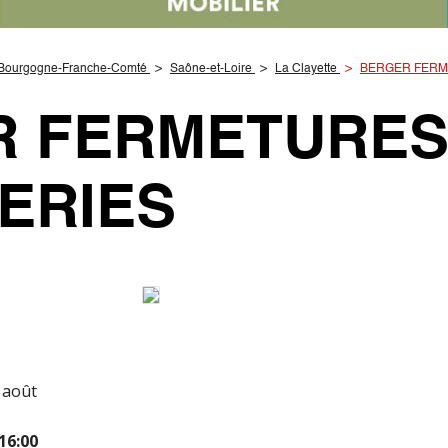
Bourgogne-Franche-Comté
Saône-et-Loire
La Clayette
BERGER FERM
 FERMETURES
ERIES
 août
16:00