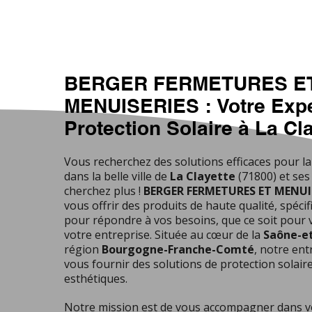
BERGER FERMETURES E
MENUISERIES : Votre Expe
Protection Solaire à La Cl
Vous recherchez des solutions efficaces pour la
dans la belle ville de
La Clayette
(71800) et ses
cherchez plus !
BERGER FERMETURES ET MENUI
vous offrir des produits de haute qualité, spéc
pour répondre à vos besoins, que ce soit pour
votre entreprise. Située au cœur de la
Saône-et
région
Bourgogne-Franche-Comté
, notre ent
vous fournir des solutions de protection solair
esthétiques.
Notre mission est de vous accompagner dans v