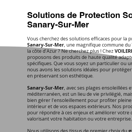
Solutions de Protection So
Sanary-Sur-Mer
Vous cherchez des solutions efficaces pour la p
Sanary-Sur-Mer
, une magnifique commune du
la côte d'Azur ? Ne cherchez plus ! Chez
VOILER
proposons des produits de haute qualité adapt
spécifiques. Que vous soyez un particulier ou u
nous avons les solutions idéales pour protéger
en préservant son esthétique.
Sanary-Sur-Mer
, avec ses plages ensoleillées e
méditerranéen, est un lieu de vie privilégié, mais
bien gérer l'ensoleillement pour profiter plein
intérieur et de vos espaces extérieurs. Nos pro
pour répondre à ces enjeux et améliorer votre 
valorisant votre habitation ou votre entreprise.
Nous utilisons des tissus de premier choix du
g