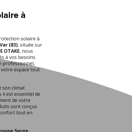
laire à
rotection solaire à
Var (83)
, située sur
IE OTAKE
, nous
és à vos besoins
n professionnel,
 votre espace tout
t son climat
 il est essentiel de
ement de votre
duits sont conçus
confort tout en
roupe Serge