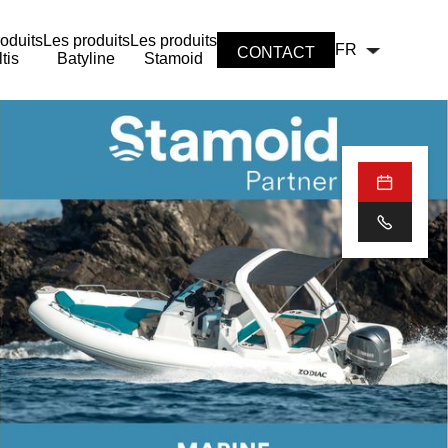
oduits
Les produits
Les produits
FR
CONTACT
tis
Batyline
Stamoid