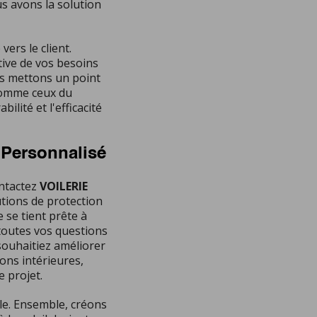
s avons la solution
ers le client.
ive de vos besoins
s mettons un point
 comme ceux du
bilité et l'efficacité
 Personnalisé
ontactez
VOILERIE
tions de protection
 se tient prête à
toutes vos questions
souhaitiez améliorer
ons intérieures,
 projet.
cale. Ensemble, créons