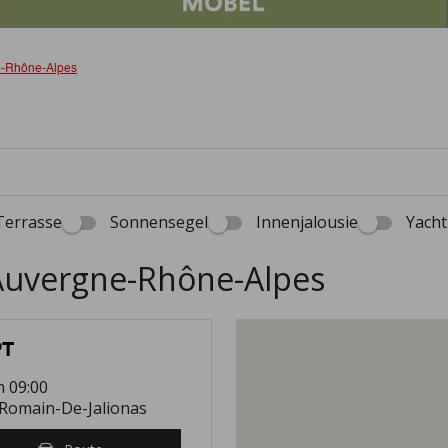
-Rhône-Alpes
Terrasse
Sonnensegel
Innenjalousie
Yacht
 Auvergne-Rhône-Alpes
PT
m 09:00
-Romain-De-Jalionas