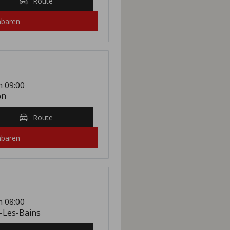
Route
nbaren
m 09:00
on
Route
nbaren
m 08:00
-Les-Bains