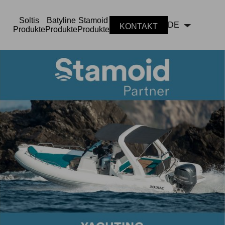
Soltis
Batyline
Stamoid
DE
KONTAKT
Produkte
Produkte
Produkte