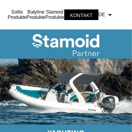
Soltis
Batyline
Stamoid
DE
KONTAKT
Produkte
Produkte
Produkte