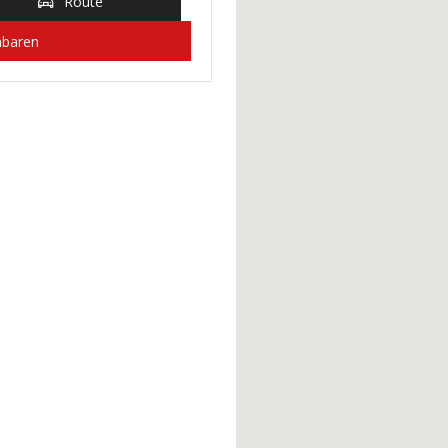
Route
nbaren