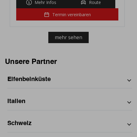
Mehr Infos
Route
Termin vereinbaren
mehr sehen
Unsere Partner
Elfenbeinküste
Nach Stadt
Italien
Abidjan
Nach Bundesland
District Autonome d'Abidjan
Nach Bundesland
Schweiz
Abruzzo
Nach Stadt
Calabria