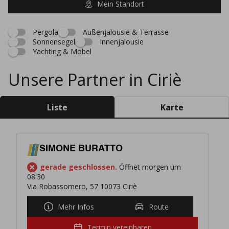
Mein Standort
Pergola
Außenjalousie & Terrasse
Sonnensegel
Innenjalousie
Yachting & Möbel
Unsere Partner in Ciriè
Liste
Karte
SIMONE BURATTO
gerade geschlossen.
Öffnet morgen um
08:30
Via Robassomero, 57 10073 Ciriè
Mehr Infos
Route
Termin vereinbaren