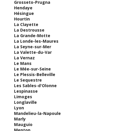
Grosseto-Prugna
Hendaye
Hésingue
Hourtin
La Clayette
La Destrousse
La Grande-Motte
La Londe-les-Maures
La Seyne-sur-Mer
La Valette-du-Var
La Vernaz
Le Mans
Le Mée-sur-Seine
Le Plessis-Belleville
Le Sequestre
Les Sables-d'Olonne
Lespinasse
Limoges
Longlaville
Lyon
Mandelieu-la-Napoule
Marly
Mauguio
Menton