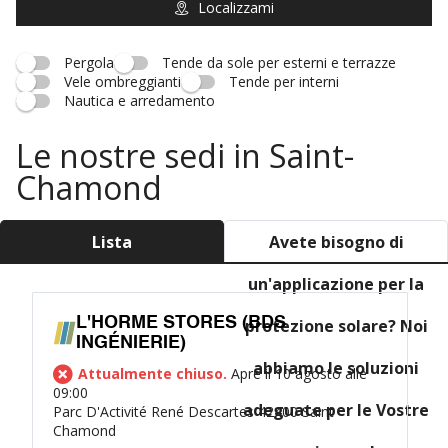
Localizzami
Pergola
Tende da sole per esterni e terrazze
Vele ombreggianti
Tende per interni
Nautica e arredamento
Le nostre sedi in Saint-
Chamond
Lista
Avete bisogno di
un'applicazione per la
L'HORME STORES (BDS
protezione solare? Noi
INGÉNIERIE)
abbiamo le soluzioni
Attualmente chiuso.
Apre il 10 agosto alle
09:00
adeguate per le Vostre
Parc D'Activité René Descartes 42400 Saint
Chamond