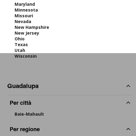
Maryland
Minnesota
Missouri
Nevada
New Hampshire
New Jersey
Ohio
Texas
Utah
Wisconsin
Guadalupa
Per città
Baie-Mahault
Per regione