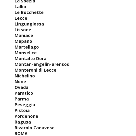
La Spezia
Lallio
Le Bocchette
Lecce
Linguaglossa
Lissone
Maniace
Mapano
Martellago
Monselice
Montalto Dora
Montan-angelin-arensod
Monteroni di Lecce
Nichelino
None
Ovada
Paratico
Parma
Peseggia
Pistoia
Pordenone
Ragusa
Rivarolo Canavese
ROMA