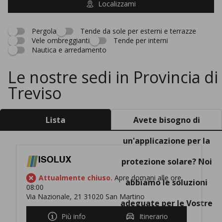
Localizzami
Pergola
Tende da sole per esterni e terrazze
Vele ombreggianti
Tende per interni
Nautica e arredamento
Le nostre sedi in Provincia di
Treviso
Lista
Avete bisogno di
un'applicazione per la
ISOLUX
protezione solare? Noi
Attualmente chiuso.
Apre domani alle ore
abbiamo le soluzioni
08:00
Via Nazionale, 21 31020 San Martino
adeguate per le Vostre
Più info
Itinerario