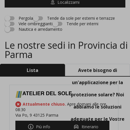
Localizzami
Pergola
Tende da sole per esterni e terrazze
Vele ombreggianti
Tende per interni
Nautica e arredamento
Le nostre sedi in Provincia di
Parma
Lista
Avete bisogno di
un'applicazione per la
ATELIER DEL SOLE
protezione solare? Noi
Attualmente chiuso.
Apre domani alle ore
abbiamo le soluzioni
08:30
Via Po, 9 43125 Parma
adeguate per le Vostre
Più info
Itinerario