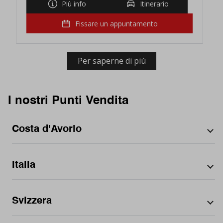
esigenze!
Più info
Itinerario
Fissare un appuntamento
Per saperne di più
I nostri Punti Vendita
Costa d'Avorio
Per città
Italia
Abidjan
Per regione
District Autonome d'Abidjan
Per regione
Svizzera
Abruzzo
Per città
Calabria