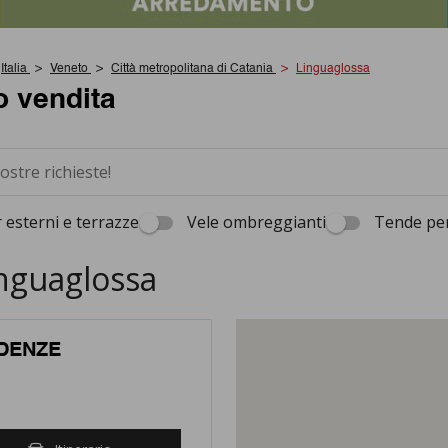
Italia
Veneto
Città metropolitana di Catania
Linguaglossa
o vendita
 esterni e terrazze
Vele ombreggianti
Tende per
inguaglossa
NDENZE