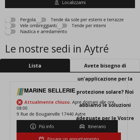
Localizzami
Pergola
Tende da sole per esterni e terrazze
Vele ombreggianti
Tende per interni
Nautica e arredamento
Le nostre sedi in Aytré
Lista
Avete bisogno di
un'applicazione per la
MARINE SELLERIE
protezione solare? Noi
Attualmente chiuso.
Apre domani alle ore
abbiamo le soluzioni
08:00
9 Rue de Bougainville 17440 Aytre
adeguate per le Vostre
Più info
Itinerario
esigenze!
Fissare un appuntamento