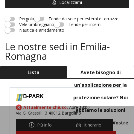
Localizzami
Pergola
Tende da sole per esterni e terrazze
Vele ombreggianti
Tende per interni
Nautica e arredamento
Le nostre sedi in Emilia-
Romagna
Lista
Avete bisogno di
un'applicazione per la
B-PARK
protezione solare? Noi
Attualmente chiuso.
Apre 14:00
abbiamo le soluzioni
Via G. Grassilli, 3 40012 Bargellino
adeguate per le Vostre
Più info
Itinerario