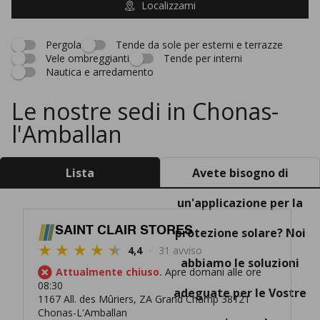
Localizzami
Pergola
Tende da sole per esterni e terrazze
Vele ombreggianti
Tende per interni
Nautica e arredamento
Le nostre sedi in Chonas-
l'Amballan
Lista
Avete bisogno di
un'applicazione per la
SAINT CLAIR STORES
protezione solare? Noi
4,4
31 avviso
abbiamo le soluzioni
Attualmente chiuso.
Apre domani alle ore
08:30
adeguate per le Vostre
1167 All. des Mûriers, ZA Grand Champ 38121
Chonas-L'Amballan