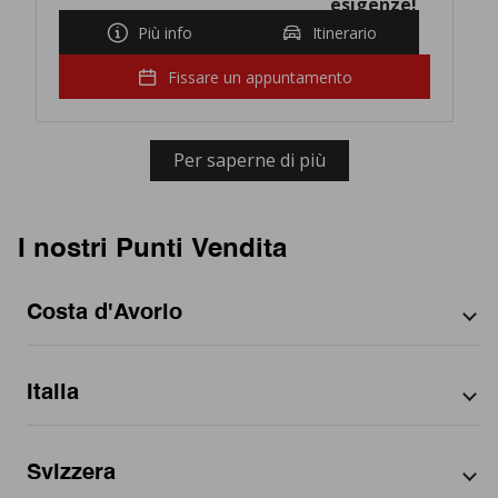
esigenze!
Più info
Itinerario
Fissare un appuntamento
Per saperne di più
I nostri Punti Vendita
Costa d'Avorio
Per città
Italia
Abidjan
Per regione
District Autonome d'Abidjan
Per regione
Svizzera
Abruzzo
Per città