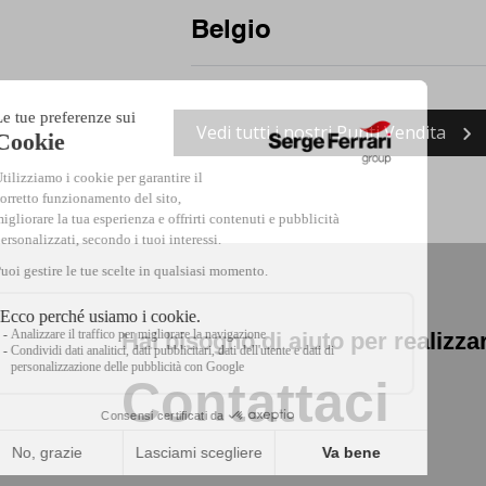
Torino
Fort-de-France
Per provencia
Longlaville
Belgio
Marly
Gmunden
Per regione
Mondeville
Montpellier
Oberösterreich
Per città
Per provencia
Ollioules
Pau
Vedi tutti i nostri Punti Vendita
Pinsdorf
Hainaut
Per città
Saint-Céré
Saint-Georges-de-Rene
Marche-en-Famenne
Per regione
Saint-Ouen-l'Aumône
Sainte-Pazanne
Région Wallonne
Sète
Toulouges
Hai bisogno di aiuto per realizza
Contattaci