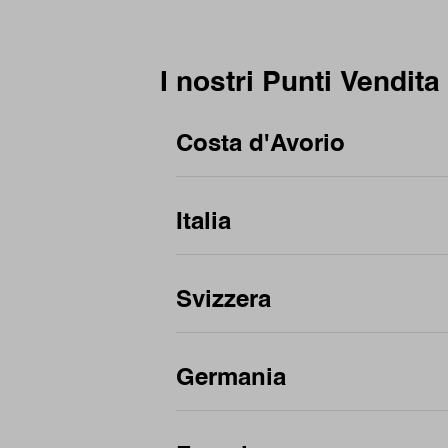
I nostri Punti Vendita
Costa d'Avorio
Per città
Italia
Abidjan
Per regione
District Autonome d'Ab
Per regione
Svizzera
Abruzzo
Per città
Friuli-Venezia Giulia
Aci Sant'Antonio
Per provencia
Per provencia
Lombardia
Germania
Ancona
Puglia
Città Metropolitana di 
Affoltern
Per regione
Arco
Trentino-Alto Adige
Città Metropolitana di 
District de la Riviera-P
Bagheria
Veneto
Berne
Per città
Per città
Città metropolitana di
Lugano
Belvedere Marittimo