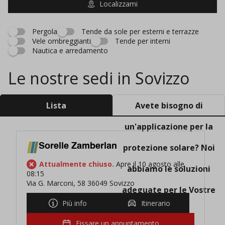
Localizzami
Pergola
Tende da sole per esterni e terrazze
Vele ombreggianti
Tende per interni
Nautica e arredamento
Le nostre sedi in Sovizzo
Lista
Avete bisogno di
un'applicazione per la
Sorelle Zamberlan
protezione solare? Noi
Attualmente chiuso.
Apre il 10 agosto alle
abbiamo le soluzioni
08:15
Via G. Marconi, 58 36049 Sovizzo
adeguate per le Vostre
Più info
Itinerario
esigenze!
Fissare un appuntamento