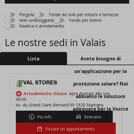
Pergola
Tende da sole per esterni e terrazze
Vele ombreggianti
Tende per interni
Nautica e arredamento
Le nostre sedi in Valais
Lista
Avete bisogno di
un'applicazione per la
VAL STORES
protezione solare? Noi
Attualmente chiuso.
Apre domani alle ore
abbiamo le soluzioni
08:00
Av. du Grand-Saint-Bernard 99 1920 Martigny
adeguate per le Vostre
Più info
Itinerario
esigenze!
Fissare un appuntamento