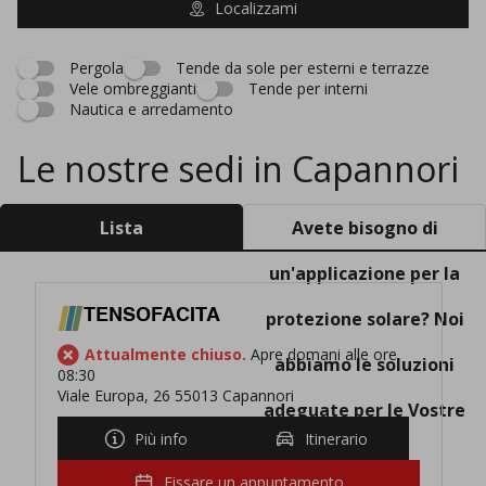
Localizzami
Pergola
Tende da sole per esterni e terrazze
Vele ombreggianti
Tende per interni
Nautica e arredamento
Le nostre sedi in Capannori
Lista
Avete bisogno di
un'applicazione per la
TENSOFACITA
protezione solare? Noi
Attualmente chiuso.
Apre domani alle ore
abbiamo le soluzioni
08:30
Viale Europa, 26 55013 Capannori
adeguate per le Vostre
Più info
Itinerario
esigenze!
Fissare un appuntamento