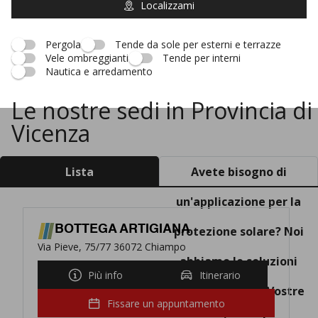
Localizzami
Pergola
Tende da sole per esterni e terrazze
Vele ombreggianti
Tende per interni
Nautica e arredamento
Le nostre sedi in Provincia di
Vicenza
Lista
Avete bisogno di
un'applicazione per la
BOTTEGA ARTIGIANA
protezione solare? Noi
Via Pieve, 75/77 36072 Chiampo
abbiamo le soluzioni
Più info
Itinerario
adeguate per le Vostre
Fissare un appuntamento