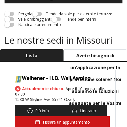
Pergola
Tende da sole per esterni e terrazze
Vele ombreggianti
Tende per interni
Nautica e arredamento
Le nostre sedi in Missouri
Lista
Avete bisogno di
un'applicazione per la
Welhener - H.B. Wall Awning
protezione solare? Noi
Attualmente chiuso.
Apre il 10 agosto alle
abbiamo le soluzioni
07:00
1580 W Skyline Ave 65721 Ozark
adeguate per le Vostre
Più info
Itinerario
esigenze!
Fissare un appuntamento