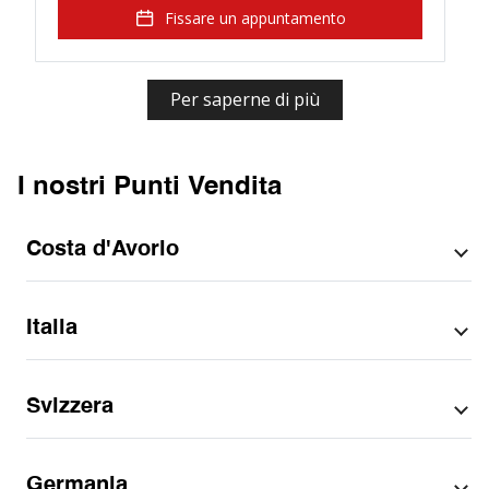
Fissare un appuntamento
Per saperne di più
I nostri Punti Vendita
Costa d'Avorio
Per città
Italia
Abidjan
Per regione
District Autonome d'Abidjan
Per regione
Svizzera
Abruzzo
Per città
Calabria
Aci Sant'Antonio
Per provencia
Per provencia
Emilia-Romagna
Germania
Alcamo