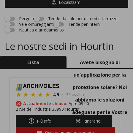
Localizzami
Pergola
Tende da sole per esterni e terrazze
Vele ombreggianti
Tende per interni
Nautica e arredamento
Le nostre sedi in Hourtin
Lista
Avete bisogno di
un'applicazione per la
ARCHIVOILES
protezione solare? Noi
4,9
75 avviso
abbiamo le soluzioni
Attualmente chiuso.
Apre 09:00
2 rue de l'industrie 33990 Hourtin
adeguate per le Vostre
Più info
Itinerario
esigenze!
Fissare un appuntamento