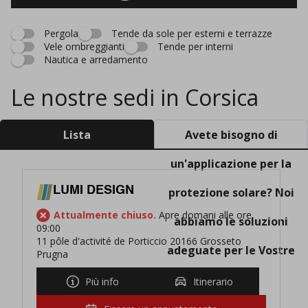
Pergola
Tende da sole per esterni e terrazze
Vele ombreggianti
Tende per interni
Nautica e arredamento
Le nostre sedi in Corsica
Lista
Avete bisogno di
un'applicazione per la
LUMI DESIGN
protezione solare? Noi
Attualmente chiuso.
Apre domani alle ore
abbiamo le soluzioni
09:00
11 pôle d'activité de Porticcio 20166 Grosseto
adeguate per le Vostre
Prugna
esigenze!
Più info
Itinerario