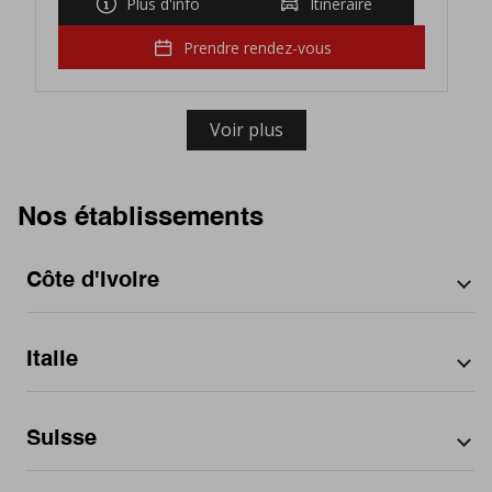
Plus d'info
Itinéraire
Prendre rendez-vous
Voir plus
Nos établissements
Côte d'Ivoire
Par ville
Italie
Abidjan
Par région
District Autonome d'Abidjan
Par région
Suisse
Abruzzo
Par ville
Calabria