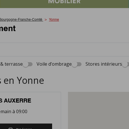
Bourgogne-Franche-Comté
Yonne
ment
 & terrasse
Voile d’ombrage
Stores intérieurs
s en Yonne
S AUXERRE
main à 09:00