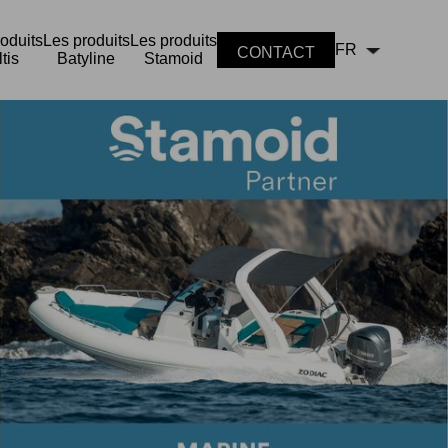
oduits
Les produits
Les produits
FR
CONTACT
tis
Batyline
Stamoid