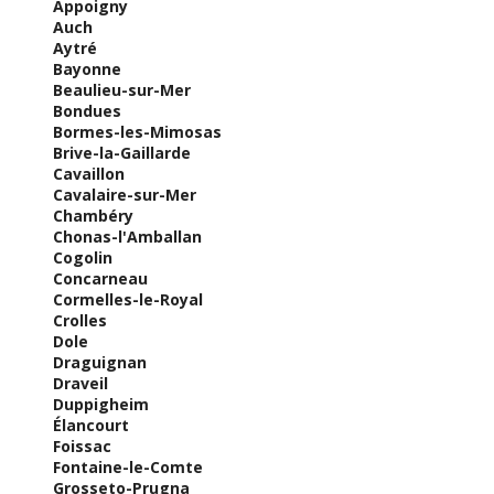
Appoigny
Auch
Aytré
Bayonne
Beaulieu-sur-Mer
Bondues
Bormes-les-Mimosas
Brive-la-Gaillarde
Cavaillon
Cavalaire-sur-Mer
Chambéry
Chonas-l'Amballan
Cogolin
Concarneau
Cormelles-le-Royal
Crolles
Dole
Draguignan
Draveil
Duppigheim
Élancourt
Foissac
Fontaine-le-Comte
Grosseto-Prugna