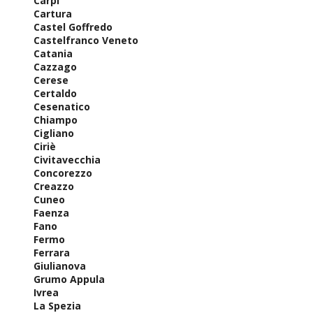
Carpi
Cartura
Castel Goffredo
Castelfranco Veneto
Catania
Cazzago
Cerese
Certaldo
Cesenatico
Chiampo
Cigliano
Ciriè
Civitavecchia
Concorezzo
Creazzo
Cuneo
Faenza
Fano
Fermo
Ferrara
Giulianova
Grumo Appula
Ivrea
La Spezia