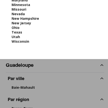
Maryland
Minnesota
Missouri
Nevada
New Hampshire
New Jersey
Ohio
Texas
Utah
Wisconsin
Guadeloupe
Par ville
Baie-Mahault
Par région