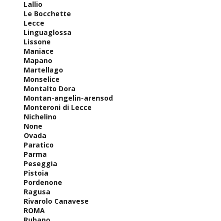
Lallio
Le Bocchette
Lecce
Linguaglossa
Lissone
Maniace
Mapano
Martellago
Monselice
Montalto Dora
Montan-angelin-arensod
Monteroni di Lecce
Nichelino
None
Ovada
Paratico
Parma
Peseggia
Pistoia
Pordenone
Ragusa
Rivarolo Canavese
ROMA
Rubano