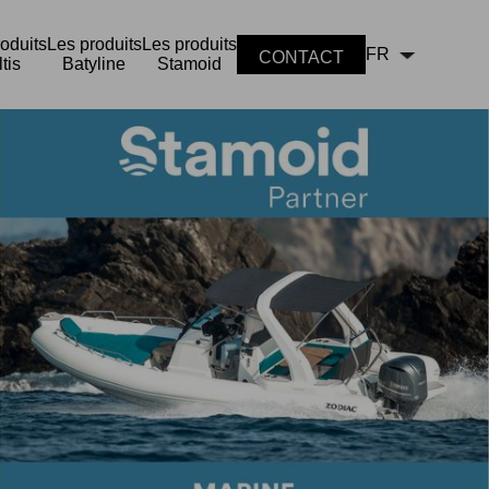
oduits
Les produits
Les produits
FR
CONTACT
tis
Batyline
Stamoid