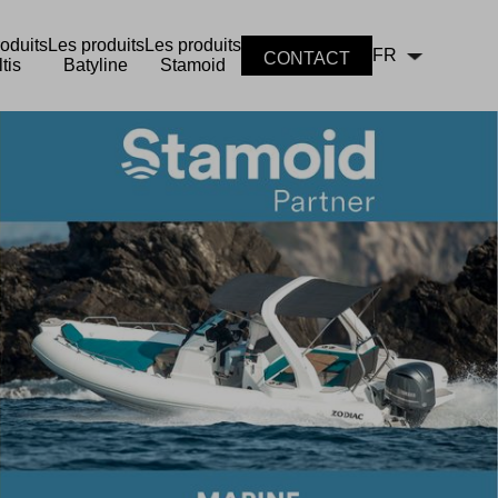
oduits
Les produits
Les produits
FR
CONTACT
tis
Batyline
Stamoid