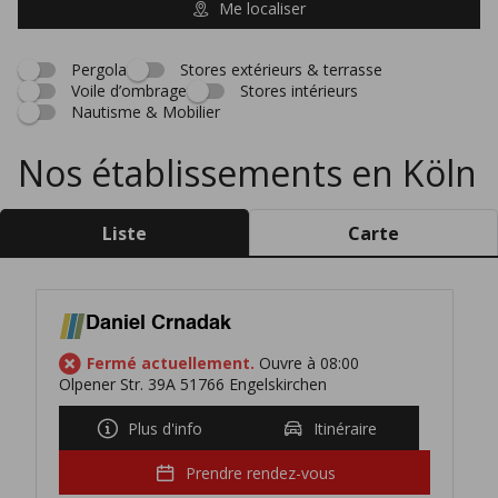
Me localiser
Pergola
Stores extérieurs & terrasse
Voile d’ombrage
Stores intérieurs
Nautisme & Mobilier
Nos établissements en Köln
Liste
Carte
Daniel Crnadak
Fermé actuellement.
Ouvre à 08:00
Olpener Str. 39A 51766 Engelskirchen
Plus d'info
Itinéraire
Prendre rendez-vous