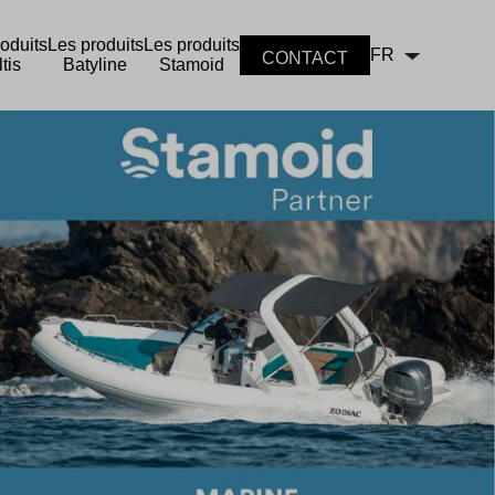
oduits
Les produits
Les produits
FR
CONTACT
tis
Batyline
Stamoid