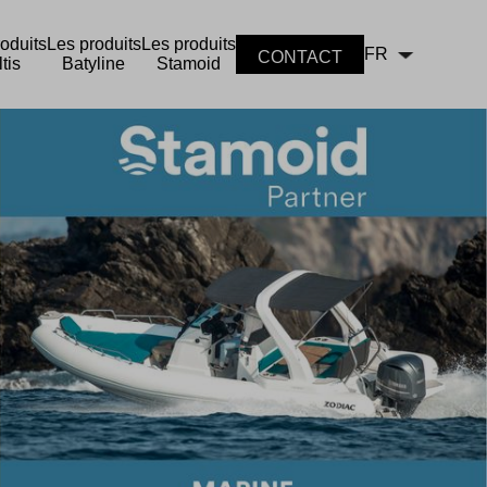
oduits
Les produits
Les produits
FR
CONTACT
tis
Batyline
Stamoid