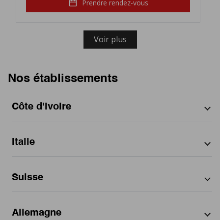
Prendre rendez-vous
Voir plus
Nos établissements
Côte d'Ivoire
Par ville
Italie
Abidjan
Par région
District Autonome d'Abidjan
Par région
Suisse
Abruzzo
Par ville
Calabria
Aci Sant'Antonio
Par département
Par département
Emilia-Romagna
Allemagne
Alcamo
Friuli-Venezia Giulia