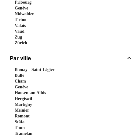
Fribourg
Genève
Nidwalden
Ticino
Valais
Vaud
Zug
Zürich
Par ville
Blonay - Saint-Légier
Bulle
Cham
Genève
Hausen am Albis
Hergiswil
Martigny
Meinier
Romont
Stäfa
Thun
Tramelan