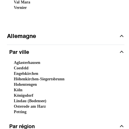
Val Mara
Vernier
Allemagne
Par ville
Aglasterhausen
Coesfeld
Engelskirchen
Höhenkirchen-Siegertsbrunn
Hohentengen
Köln
Königsdorf
Lindau (Bodensee)
Osterode am Harz
Petting
Par région