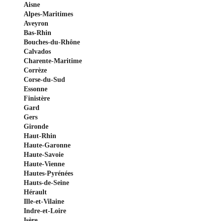
Aisne
Alpes-Maritimes
Aveyron
Bas-Rhin
Bouches-du-Rhône
Calvados
Charente-Maritime
Corrèze
Corse-du-Sud
Essonne
Finistère
Gard
Gers
Gironde
Haut-Rhin
Haute-Garonne
Haute-Savoie
Haute-Vienne
Hautes-Pyrénées
Hauts-de-Seine
Hérault
Ille-et-Vilaine
Indre-et-Loire
Isère