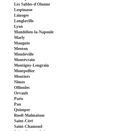
Les Sables-d'Olonne
Lespinasse
Limoges
Longlaville
Lyon
Mandelieu-la-Napoule
Marly
Mauguio
Menton
Mondeville
Montévrain
Montigny-Lengrain
Montpellier
Moutiers
Nîmes
Ollioules
Orvault
Paris
Pau
Quimper
Rueil-Malmaison
Saint-Céré
Saint-Chamond