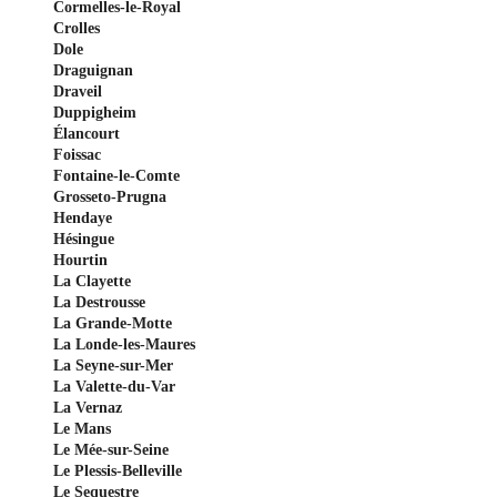
Cormelles-le-Royal
Crolles
Dole
Draguignan
Draveil
Duppigheim
Élancourt
Foissac
Fontaine-le-Comte
Grosseto-Prugna
Hendaye
Hésingue
Hourtin
La Clayette
La Destrousse
La Grande-Motte
La Londe-les-Maures
La Seyne-sur-Mer
La Valette-du-Var
La Vernaz
Le Mans
Le Mée-sur-Seine
Le Plessis-Belleville
Le Sequestre