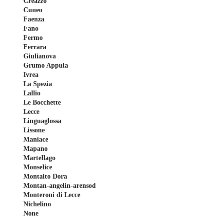
Creazzo
Cuneo
Faenza
Fano
Fermo
Ferrara
Giulianova
Grumo Appula
Ivrea
La Spezia
Lallio
Le Bocchette
Lecce
Linguaglossa
Lissone
Maniace
Mapano
Martellago
Monselice
Montalto Dora
Montan-angelin-arensod
Monteroni di Lecce
Nichelino
None