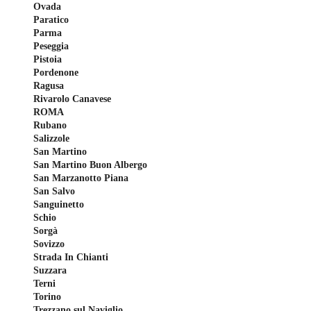
Ovada
Paratico
Parma
Peseggia
Pistoia
Pordenone
Ragusa
Rivarolo Canavese
ROMA
Rubano
Salizzole
San Martino
San Martino Buon Albergo
San Marzanotto Piana
San Salvo
Sanguinetto
Schio
Sorgà
Sovizzo
Strada In Chianti
Suzzara
Terni
Torino
Trezzano sul Naviglio