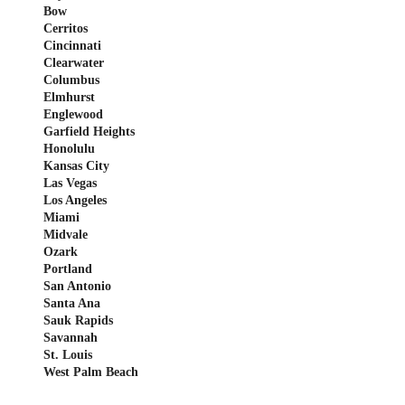
Bow
Cerritos
Cincinnati
Clearwater
Columbus
Elmhurst
Englewood
Garfield Heights
Honolulu
Kansas City
Las Vegas
Los Angeles
Miami
Midvale
Ozark
Portland
San Antonio
Santa Ana
Sauk Rapids
Savannah
St. Louis
West Palm Beach