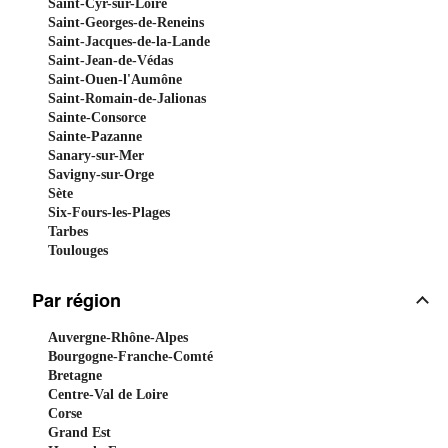
Saint-Cyr-sur-Loire
Saint-Georges-de-Reneins
Saint-Jacques-de-la-Lande
Saint-Jean-de-Védas
Saint-Ouen-l'Aumône
Saint-Romain-de-Jalionas
Sainte-Consorce
Sainte-Pazanne
Sanary-sur-Mer
Savigny-sur-Orge
Sète
Six-Fours-les-Plages
Tarbes
Toulouges
Par région
Auvergne-Rhône-Alpes
Bourgogne-Franche-Comté
Bretagne
Centre-Val de Loire
Corse
Grand Est