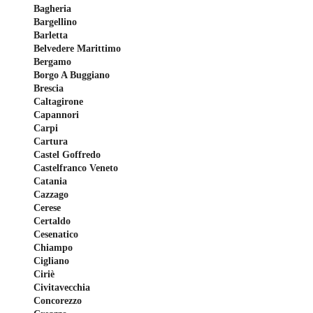
Bagheria
Bargellino
Barletta
Belvedere Marittimo
Bergamo
Borgo A Buggiano
Brescia
Caltagirone
Capannori
Carpi
Cartura
Castel Goffredo
Castelfranco Veneto
Catania
Cazzago
Cerese
Certaldo
Cesenatico
Chiampo
Cigliano
Ciriè
Civitavecchia
Concorezzo