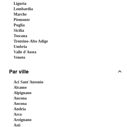
Liguria
Lombardia
Marche
Piemonte
Puglia
Sicilia
Toscana
Trentino-Alto Adige
Umbria
Valle d'Aosta
Veneto
Par ville
Aci Sant'Antonio
Alcamo
Alpignano
Ancona
Ancona
Andria
Arco
Arzignano
Asti