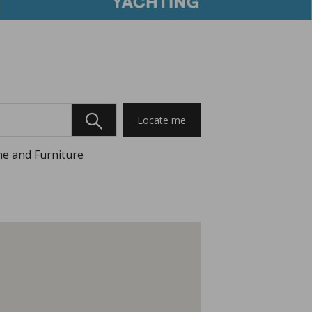
Locate me
e and Furniture