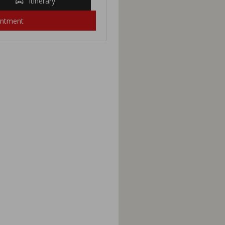
Itinerary
intment