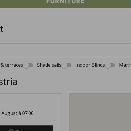
t
& terraces
Shade sails
Indoor Blinds
Marin
stria
 August à 07:00