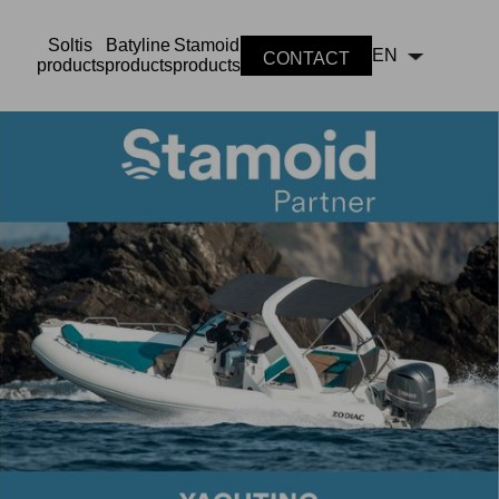
Soltis
Batyline
Stamoid
EN
CONTACT
products
products
products