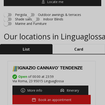
Locate me
Pergola
Outdoor awnings & terraces
Shade sails
Indoor Blinds
Marine and Furniture
Our locations in Linguagloss
List
Card
IGNAZIO CANNAVO’ TENDENZE
Open
of 00:00 at 23:59
Via Roma, 23 95015 Linguaglossa
More info
Itinerary
Book an appointment